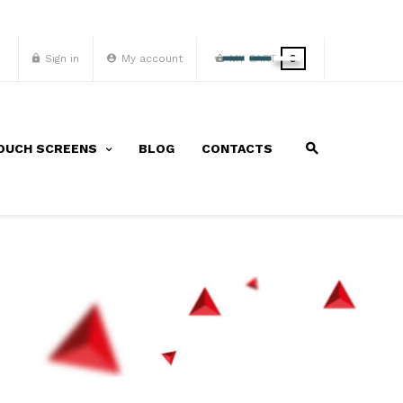
Sign in
My account
MY CART
0
OUCH SCREENS
BLOG
CONTACTS