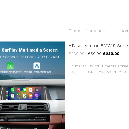
Sor
There is 1 product.
HD screen for BMW 5 Serie
Regular
Price
€280.00
-€50.00
€230.00
price
Linux CarPlay multimedia screen
E93, CCC, CIC BMW 5 Series 201