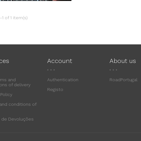
1 of 1 item(s)
ices
Account
About us
rms and
Authentication
RoadPortugal
ons of delivery
Registo
 Policy
and conditions of
ca de Devoluções