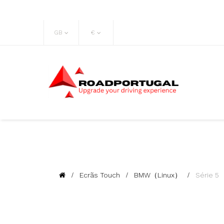
GB
€
Ecrãs Touch
BMW（Linux）
Série 5