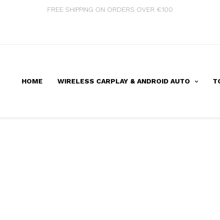
FREE SHIPPING ON ORDERS OVER €100
HOME
WIRELESS CARPLAY & ANDROID AUTO
T