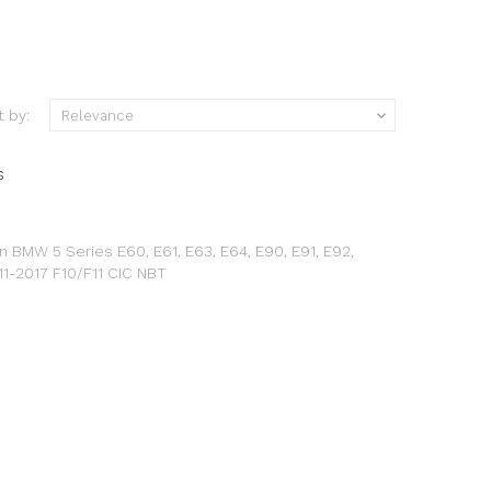
t by:
Relevance

s
 BMW 5 Series E60, E61, E63, E64, E90, E91, E92,
1-2017 F10/F11 CIC NBT