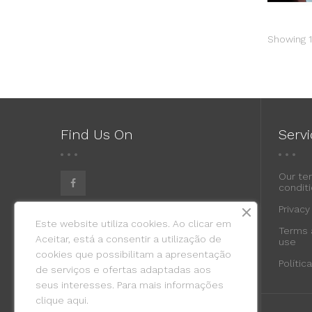
Showing 1-
Find Us On
Serv
Our te
conditi
Privacy
Este website utiliza cookies. Ao clicar em
Terms 
Aceitar, está a consentir a utilização de
use
cookies que possibilitam a apresentação
Políti
de serviços e ofertas adaptadas aos
seus interesses. Para mais informações
clique
aqui.