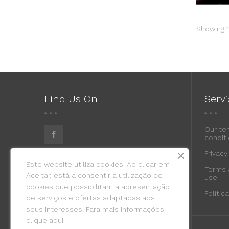
Showing 1-
Find Us On
Serv
Our te
conditi
Privacy
Este website utiliza cookies. Ao clicar em
Terms 
Aceitar, está a consentir a utilização de
use
cookies que possibilitam a apresentação
Políti
de serviços e ofertas adaptadas aos
seus interesses. Para mais informações
clique
aqui.