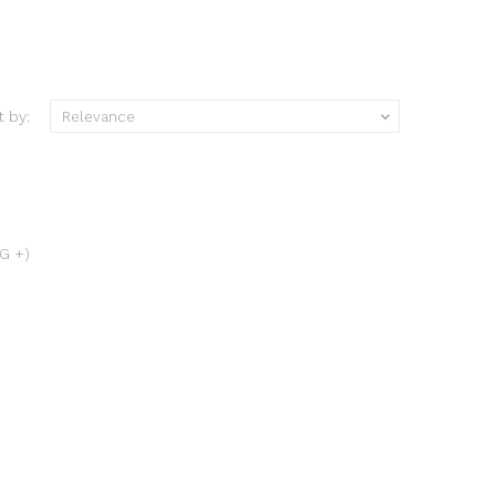
t by:
Relevance

3G +)