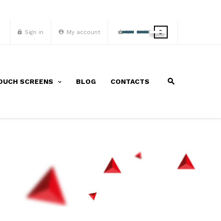
Sign in
My account
MY CART
0
OUCH SCREENS
BLOG
CONTACTS