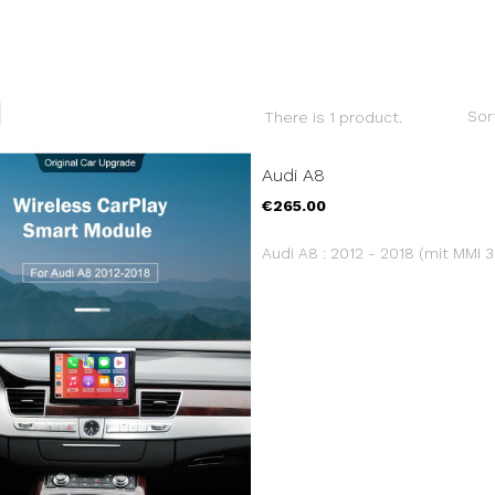
Sor
There is 1 product.
Audi A8
Price
€265.00
Audi A8 : 2012 - 2018 (mit MMI 