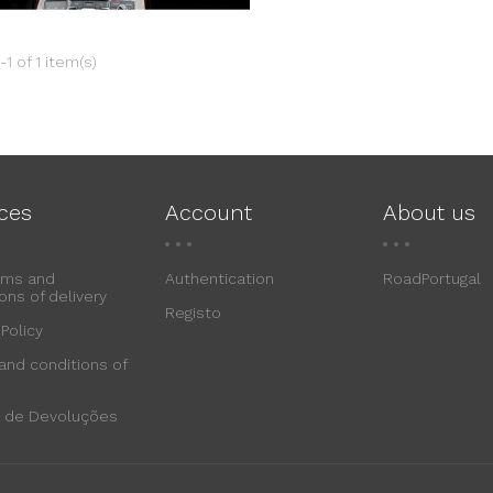
1 of 1 item(s)
ices
Account
About us
rms and
Authentication
RoadPortugal
ons of delivery
Registo
 Policy
and conditions of
ca de Devoluções