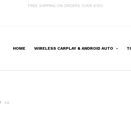
FREE SHIPPING ON ORDERS OVER €100
HOME
WIRELESS CARPLAY & ANDROID AUTO
T
A8